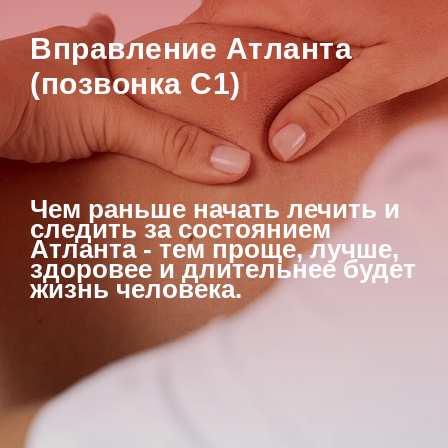
Вправление Атланта
(позвонка С1)
|
Чем раньше начать лечить и
следить за состоянием
Атланта - тем проще, лучше,
здоровее и длительнее будет
жизнь человека.