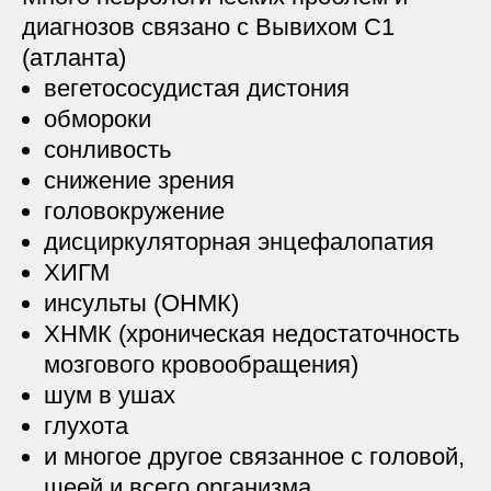
диагнозов связано с Вывихом С1
(атланта)
вегетососудистая дистония
обмороки
сонливость
снижение зрения
головокружение
дисциркуляторная энцефалопатия
ХИГМ
инсульты (ОНМК)
ХНМК (хроническая недостаточность
мозгового кровообращения)
шум в ушах
глухота
и многое другое связанное с головой,
шеей и всего организма.