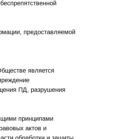
 беспрепятственной
ормации, предоставляемой
 Обществе является
упреждение
ищения ПД, разрушения
ующими принципами
равовых актов и
асти обработки и защиты