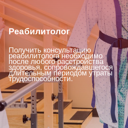
Реабилитолог
|
Получить консультацию
реабилитолога необходимо
после любого расстройства
здоровья, сопровождавшегося
длительным периодом утраты
трудоспособности.